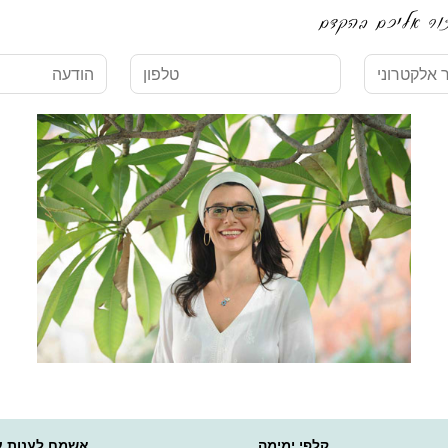
טלפון
הודעה
קלפי ימימה
אשמח לענות ע