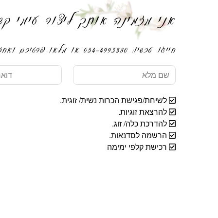
אני מזמינה אותך ליצור עימי קש
חייגו עכשיו: 054-4993380 או מלאו פרטיכם ואחזור אליכם בהקדם
שם
דואר
מלא
אלקטרוני
לשיחת/פגישת הכרות נשית/ זוגית.
להרצאת זוגיות.
להדרכת כלה/ זוג.
הרשמה לסדנאות.
רכישת קלפי ימימה